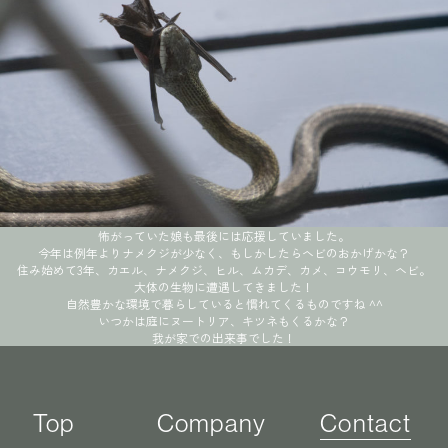
怖がっていた娘も最後には応援していました。
今年は例年よりナメクジが少なく、もしかしたらヘビのおかげかな？
住み始めて3年、カエル、ナメクジ、ヒル、ムカデ、カメ、コウモリ、ヘビ。
大体の生物に遭遇してきました！
自然豊かな環境で暮らしていると慣れてくるものですね ^^
いつかは庭にヌートリア、キツネもくるかな？
我が家での出来事でした！
Top
Company
Contact