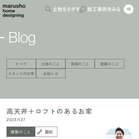
Blog
すべて
土地のこと
現場のこと
建築のこと
スタッフの日常
お知らせ
高天井＋ロフトのあるお家
2023.11.27
建築のこと
國松