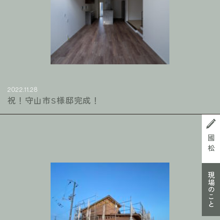
2022.11.28
祝！守山市S様邸完成！
國松
現場のこと