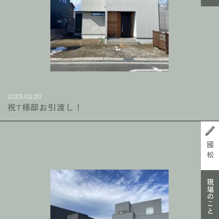
2023.02.20
祝T様邸お引渡し！
國松
現場のこと