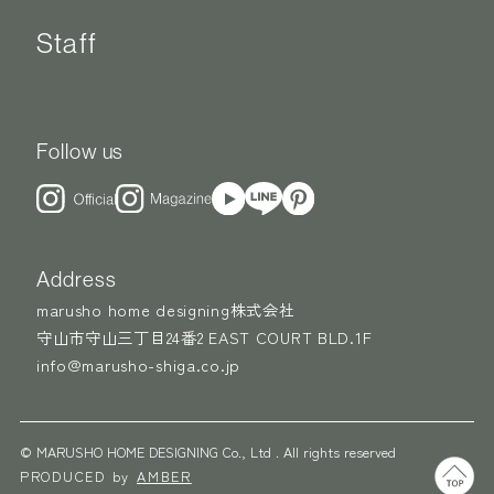
Staff
Follow us
Address
marusho home designing株式会社
守山市守山三丁目24番2 EAST COURT BLD.1F
info@marusho-shiga.co.jp
© MARUSHO HOME DESIGNING Co., Ltd . All rights reserved
PRODUCED by
AMBER