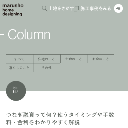
Column
すべて
住宅のこと
土地のこと
お金のこと
暮らしのこと
その他
No.
67
つなぎ融資って何？使うタイミングや手数
料・金利をわかりやすく解説