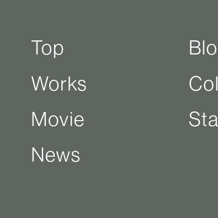
Top
Bl
Works
Co
Movie
Sta
News