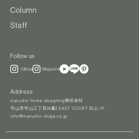
Column
Staff
Follow us
Address
marusho home designing株式会社
守山市守山三丁目24番2 EAST COURT BLD.1F
info@marusho-shiga.co.jp