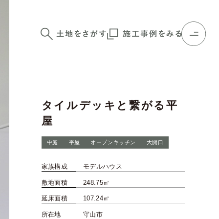
タイルデッキと繋がる平
屋
中庭
平屋
オープンキッチン
大開口
家族構成
モデルハウス
敷地面積
248.75㎡
延床面積
107.24㎡
所在地
守山市