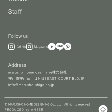
Staff
Follow us
Address
marusho home designing株式会社
守山市守山三丁目24番2 EAST COURT BLD.1F
info@marusho-shiga.co.jp
© MARUSHO HOME DESIGNING Co., Ltd . All rights reserved
PRODUCED by
AMBER