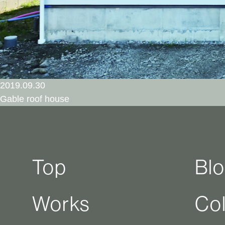
2019.09.30
Gable roof house
Top
Bl
Works
Co