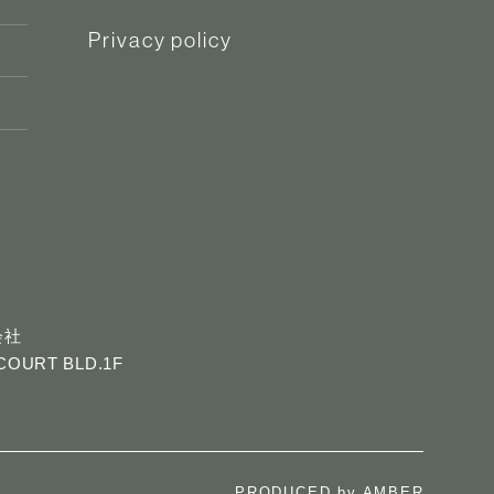
Privacy policy
式会社
URT BLD.1F
PRODUCED by
AMBER